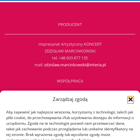
PRODUCENT
Impresariat Artystyczny KONCERT
ZDZISŁAW MARCINKOWSKI
tel. +48 603 877 135
mail:
zdzislaw.marcinkowski@interia.pl
WSPÓŁPRACA
Zarządzaj zgodą
TEATR MY
tel. +48 501 290 533
Aby zapewnić jak najlepsze wrażenia, korzystamy z technologii, takich jak
mail:
berg.m@teatrMY.pl
pliki cookie, do przechowywania i/lub uzyskiwania dostępu do informacji o
urządzeniu. Zgoda na te technologie pozwoli nam przetwarzać dane,
takie jak zachowanie podczas przeglądania lub unikalne identyfikatory na
PATRONAT
tej stronie. Brak wyrażenia zgody lub wycofanie zgody może