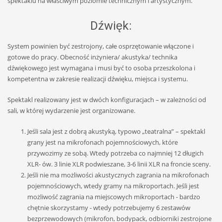
spektaklu na właściwym poziomie technicznym i artystycznym.
Dźwięk:
System powinien być zestrojony, całe osprzętowanie włączone i
gotowe do pracy. Obecność inżyniera/ akustyka/ technika
dźwiękowego jest wymagana i musi być to osoba przeszkolona i
kompetentna w zakresie realizacji dźwięku, miejsca i systemu.
Spektakl realizowany jest w dwóch konfiguracjach – w zależności od
sali, w której wydarzenie jest organizowane.
Jeśli sala jest z dobrą akustyką, typowo „teatralna” – spektakl
grany jest na mikrofonach pojemnościowych, które
przywozimy ze sobą. Wtedy potrzeba co najmniej 12 długich
XLR- ów. 3 linie XLR podwieszane, 3-6 linii XLR na froncie sceny.
Jeśli nie ma możliwości akustycznych zagrania na mikrofonach
pojemnościowych, wtedy gramy na mikroportach. Jeśli jest
możliwość zagrania na miejscowych mikroportach - bardzo
chętnie skorzystamy - wtedy potrzebujemy 6 zestawów
bezprzewodowych (mikrofon, bodypack, odbiorniki zestrojone