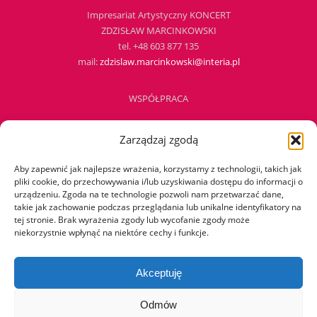
Impresariat Artystyczny KONCERT
ZDZISŁAW MARCINKOWSKI
tel. +48 603 877 135
mail:
zdzislaw.marcinkowski@interia.pl
WSPÓŁPRACA
Zarządzaj zgodą
TEATR MY
tel. +48 501 290 533
Aby zapewnić jak najlepsze wrażenia, korzystamy z technologii, takich jak
mail:
berg.m@teatrMY.pl
pliki cookie, do przechowywania i/lub uzyskiwania dostępu do informacji o
urządzeniu. Zgoda na te technologie pozwoli nam przetwarzać dane,
takie jak zachowanie podczas przeglądania lub unikalne identyfikatory na
PATRONAT
tej stronie. Brak wyrażenia zgody lub wycofanie zgody może
niekorzystnie wpłynąć na niektóre cechy i funkcje.
Akceptuję
Odmów