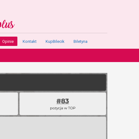
Opinie
Kontakt
KupBilecik
Biletyna