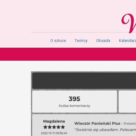
O sztuce
Twórcy
Obsada
Kalendar